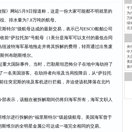
千
条旗报》网站5月9日报道称，这是一份大家可能都不明就里的
为
万
役、排水量为7.8万吨的航母。
绿
北
里斯特尔”级航母达成的最新交易，表示已与ESCO船舶公司
收前“萨拉托加”号航母（1美分是海军可以支付的最低合同
岛纽波特海军基地拖走并将其拆解的费用，转而通过出售废
央
中
萨斯州布朗斯维尔。
大
美
入一起重大国际事件。当时，巴勒斯坦恐怖分子在地中海劫持了
泉
害了一名美国游客。在劫持者向埃及当局投降后，从“萨拉托
他们前往突尼斯的埃及客机进行拦截，并迫使该机降落在北约
令部表示，该舰在被拆解期间仍将归海军所有，海军文职人
斯维尔进行拆解的“福里斯特尔”级超级航母。美国海军曾于
布朗斯维尔的全明星金属公司达成一项完全相同的交易。