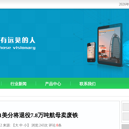
202
行业新闻
产品中心
联系我们
1美分将退役7.8万吨航母卖废铁
-12 来源:
【
大
中
小
】 浏览:
243
次 评论:
0
条