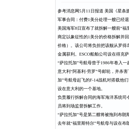
参考消息网5月11日报道 美国《星
军事合同：付费1美分处理一艘已经退
美国海军8日宣布了就拆解一艘前“福
商定以象征性的1美分的价格拆解并回
价格）。该公司将负担把该舰从罗得
金属获利。ESCO船舶公司设在得克
“萨拉托加”号航母曾于1986年卷
意大利“阿基利·劳罗”号邮轮，并杀
加”号航母起飞的F-14战机对搭载
设在意大利的一个基地。
负责履行拆解合同的海军海洋系统司
员将到场监督拆解工作。
“萨拉托加”号是第二艘将被拖到布朗
去年就“福里斯特尔”号航母与设在